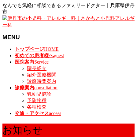
なんでも気軽に相談できるファミリードクター｜兵庫県伊丹
市
MENU
メ
トップページ
HOME
ニ
初めての患者様へ
guest
ュ
医院案内
Service
ー
院長紹介
を
紹介医療機関
飛
診療時間案内
ば
診療案内
consultation
す
乳幼児健診
予防接種
各種検査
交通・アクセス
access
お知らせ