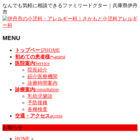
なんでも気軽に相談できるファミリードクター｜兵庫県伊丹
市
MENU
メ
トップページ
HOME
ニ
初めての患者様へ
guest
ュ
医院案内
Service
ー
院長紹介
を
紹介医療機関
飛
診療時間案内
ば
診療案内
consultation
す
乳幼児健診
予防接種
各種検査
交通・アクセス
access
お知らせ
HOME
»